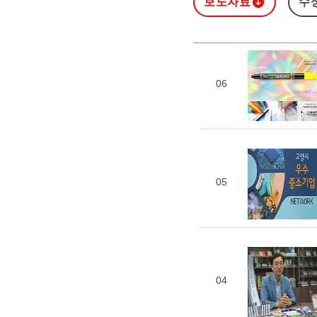
보도자료
수
06
05
04